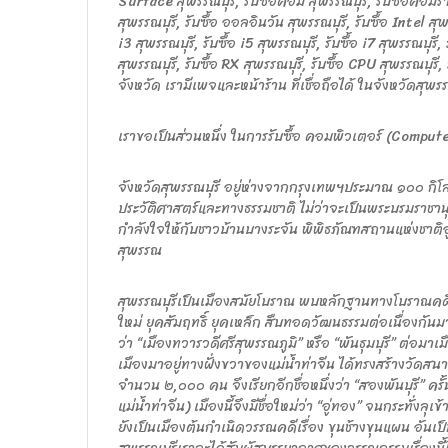
Surface สุพรรณบุรี, รับซื้อคอม สุพรรณบุรี, รับซื้อคอมร้าน
สุพรรณบุรี, รับซื้อ ออลอินวัน สุพรรณบุรี, รับซื้อ Intel สุพ
i3 สุพรรณบุรี, รับซื้อ i5 สุพรรณบุรี, รับซื้อ i7 สุพรรณบุรี,
สุพรรณบุรี, รับซื้อ RX สุพรรณบุรี, รับซื้อ CPU สุพรรณบุรี, รั
จังหวัด เรามีเพจและหน้าร้าน ที่เชื่อถือได้ ในจังหวัดสุพรร
เราขอเป็นส่วนหนึ่ง ในการรับซื้อ คอมพิวเตอร์ (Computer) 
จังหวัดสุพรรณบุรี อยู่ห่างจากกรุงเทพฯประมาณ ๑๐๐ กิโลเ
ประวัติศาสตร์และทางธรรมชาติ ไม่ว่าจะเป็นพระบรมราชานุ
กำลังใจให้กับชาวบ้านบางระจัน พิพิธภัณฑสถานแห่งชาติอู่
สุพรรณ
สุพรรณบุรีเป็นเมืองสมัยโบราณ พบหลักฐานทางโบราณคดี มี
ใหม่ ยุคสัมฤทธิ์ ยุคเหล็ก สืบทอดวัฒนธรรมต่อเนื่องกันมาตั
ว่า “เมืองทวารวดีศรีสุพรรณภูมิ” หรือ “พันธุมบุรี” ต่อมา
เมืองมาอยู่ทางฝั่งขวาของแม่น้ำท่าจีน ได้ทรงสร้างวัด
จำนวน ๒,๐๐๐ คน จึงเรียกอีกชื่อหนึ่งว่า “สองพันบุรี” ครั
แม่น้ำท่าจีน) เมืองนี้จึงมีชื่อใหม่ว่า “อู่ทอง” จนกระทั่งลุ
ยังเป็นเมืองต้นกำเนิดวรรณคดีเรื่อง ขุนช้างขุนแผน อันเ