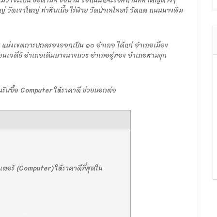
่ว่าจะเป็น ชื่อตำบล ชื่อบ้าน ชื่อถนนและชื่อสถานที่สำคัญต่างๆ
วใหญ่ วัดเขาใหญ่ ท่าสิบเบี้ย ไร่ฝ้าย วัดป่าเลไลยก์ วัดแค ถนนนางพิม
มตร แบ่งเขตการปกครองออกเป็น ๑๐ อำเภอ ได้แก่ อำเภอเมือง
ดอนเจดีย์ อำเภอเดิมบางนางบวช อำเภออู่ทอง อำเภอสามชุก
้านรับซื้อ Computer ให้ราคาดี ช่วยบอกต่อ
วเตอร์ (Computer) ให้ราคาดีที่สุดใน